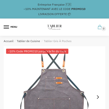
Passer
Aller
Entreprise Française 🇫🇷
à
au
–10%
MAINTENANT AVEC LE CODE
PROMO10
la
contenu
LIVRAISON OFFERTE 📦
navigation
MENU
0
Accueil
/
Tablier de Cuisine
/
Tablier Gris À Poches
-10% Code PROMO10 jusqu'a la fin du mois