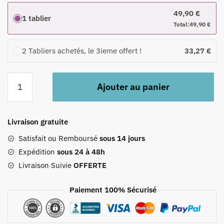
49,90
€
1 tablier
Total:
49,90
€
2 Tabliers achetés, le 3ieme offert !
33,27
€
quantité
Ajouter au panier
de
Tablier
Gris
Livraison gratuite
À
Poches
Satisfait ou Remboursé
sous 14 jours
Expédition
sous 24 à 48h
Livraison Suivie
OFFERTE
Paiement 100% Sécurisé