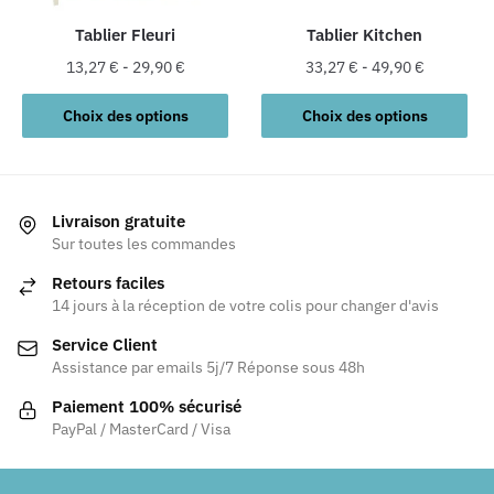
Tablier Fleuri
Tablier Kitchen
13,27
€
-
29,90
€
33,27
€
-
49,90
€
Ce
Ce
Choix des options
Choix des options
produit
produit
a
a
plusieurs
plusieurs
variations.
variations.
Livraison gratuite
Les
Les
Sur toutes les commandes
options
options
Retours faciles
peuvent
peuvent
14 jours à la réception de votre colis pour changer d'avis
être
être
Service Client
choisies
choisies
Assistance par emails 5j/7 Réponse sous 48h
sur
sur
la
la
Paiement 100% sécurisé
page
page
PayPal / MasterCard / Visa
du
du
produit
produit