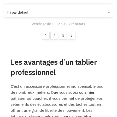
variations.
Les
Les
options
options
peuvent
peuvent
être
Affichage de 1–12 sur 27 résultats
être
choisies
choisies
sur
1
2
3
sur
la
la
page
page
du
du
Les avantages d’un tablier
produit
produit
professionnel
C’est un accessoire professionnel indispensable pour
de nombreux métiers. Que vous soyez
cuisinier
,
pâtissier ou boucher, il vous permet de protéger vos
vêtements des éclaboussures et des taches tout en
offrant une grande liberté de mouvement. Les
tabliers professionnels sont conçus pour être