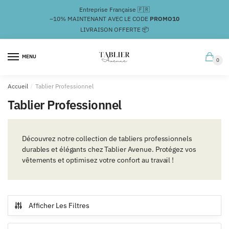
Passer
Aller
Entreprise Française 🇫🇷
à
au
–10%
MAINTENANT AVEC LE CODE
PROMO10
la
contenu
LIVRAISON OFFERTE 📦
navigation
MENU
0
Accueil
/
Tablier Professionnel
Tablier Professionnel
Découvrez notre collection de tabliers professionnels
durables et élégants chez Tablier Avenue. Protégez vos
vêtements et optimisez votre confort au travail !
Afficher Les Filtres