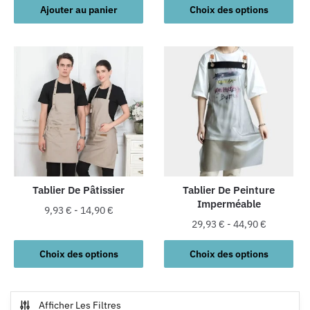
Ce
Ajouter au panier
Choix des options
produit
a
plusieurs
variations.
Les
options
peuvent
être
choisies
sur
la
Tablier De Pâtissier
Tablier De Peinture
Imperméable
page
9,93
€
-
14,90
€
du
29,93
€
-
44,90
€
Ce
produit
Ce
produit
Choix des options
Choix des options
produit
a
a
plusieurs
plusieurs
variations.
Afficher Les Filtres