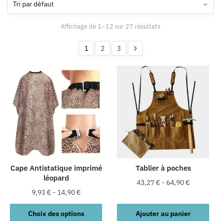
Affichage de 1–12 sur 27 résultats
1
2
3
Cape Antistatique imprimé
Tablier à poches
léopard
43,27
€
-
64,90
€
9,93
€
-
14,90
€
Ce
Choix des options
Ajouter au panier