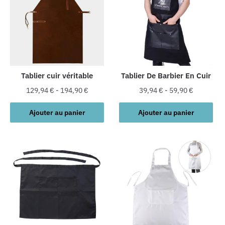
Les
options
peuvent
être
choisies
sur
la
Tablier cuir véritable
Tablier De Barbier En Cuir
page
129,94
€
-
194,90
€
39,94
€
-
59,90
€
du
produit
Ajouter au panier
Ajouter au panier