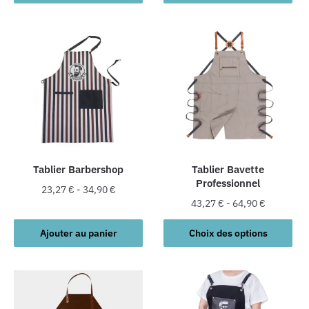
produit
a
plusieurs
variations.
Les
options
peuvent
être
choisies
sur
la
Tablier Barbershop
Tablier Bavette
Professionnel
page
23,27
€
-
34,90
€
du
43,27
€
-
64,90
€
produit
Ce
Ajouter au panier
Choix des options
produit
a
plusieurs
variations.