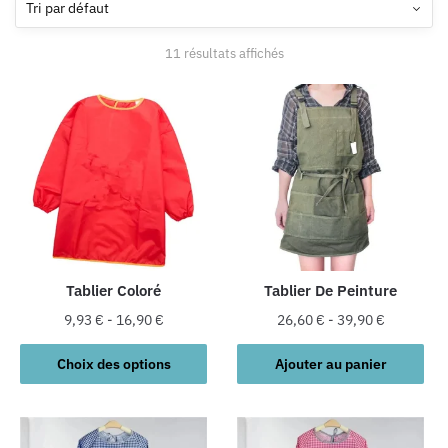
11 résultats affichés
Tablier Coloré
Tablier De Peinture
9,93
€
-
16,90
€
26,60
€
-
39,90
€
Ce
Choix des options
Ajouter au panier
produit
a
plusieurs