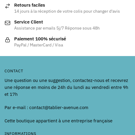
Retours faciles
14 jours à la réception de votre colis pour changer d'avis
Service Client
Assistance par emails 5j/7 Réponse sous 48h
Paiement 100% sécurisé
PayPal / MasterCard / Visa
CONTACT
Une question ou une suggestion, contactez-nous et recevrez
une réponse en moins de 24h du lundi au vendredi entre 9h
et 17h
Par e-mail : contact@tablier-avenue.com
Cette boutique appartient à une entreprise française
INFORMATIONS