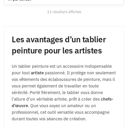
options
peuvent
11 résultats affichés
être
choisies
sur
la
Les avantages d’un tablier
page
peinture pour les artistes
du
produit
Un tablier peinture est un accessoire indispensable
pour tout
artiste
passionné. Il protège non seulement
vos vêtements des éclaboussures de peinture, mais il
vous permet également de travailler en toute
sérénité. Porté fièrement, le tablier vous donne
l’allure d’un véritable artiste, prêt à créer des
chefs-
d’œuvre
. Que vous soyez un amateur ou un
professionnel, cet outil versatile vous accompagne
durant toutes vos séances de création.