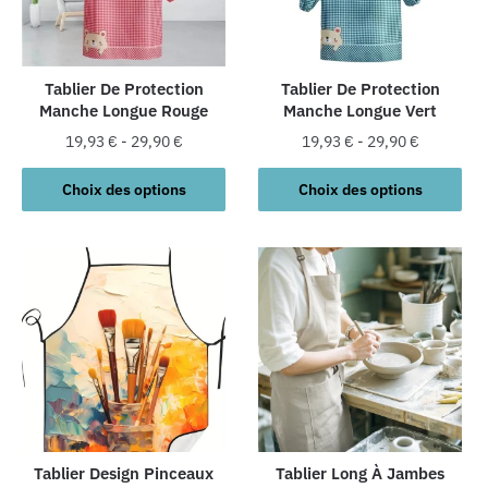
être
être
choisies
choisies
sur
sur
la
la
Tablier De Protection
Tablier De Protection
Manche Longue Rouge
Manche Longue Vert
page
page
du
du
19,93
€
-
29,90
€
19,93
€
-
29,90
€
produit
produit
Ce
Ce
Choix des options
Choix des options
produit
produit
a
a
plusieurs
plusieurs
variations.
variations.
Les
Les
options
options
peuvent
peuvent
être
être
choisies
choisies
sur
sur
la
la
Tablier Design Pinceaux
Tablier Long À Jambes