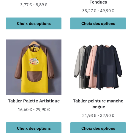
Fendues
page
page
3,77
€
-
8,89
€
du
du
33,27
€
-
49,90
€
Ce
produit
produit
Ce
produit
Choix des options
Choix des options
produit
a
a
plusieurs
plusieurs
variations.
variations.
Les
Les
options
options
peuvent
peuvent
être
être
choisies
choisies
sur
sur
la
la
Tablier Palette Artistique
Tablier peinture manche
page
longue
page
du
16,60
€
-
29,90
€
du
produit
21,93
€
-
32,90
€
Ce
produit
Ce
produit
Choix des options
Choix des options