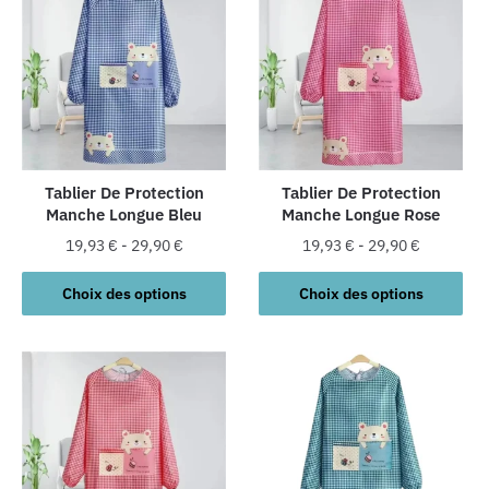
variations.
Les
options
peuvent
être
choisies
sur
la
Tablier De Protection
Tablier De Protection
Manche Longue Bleu
Manche Longue Rose
page
du
19,93
€
-
29,90
€
19,93
€
-
29,90
€
produit
Ce
Ce
Choix des options
Choix des options
produit
produit
a
a
plusieurs
plusieurs
variations.
variations.
Les
Les
options
options
peuvent
peuvent