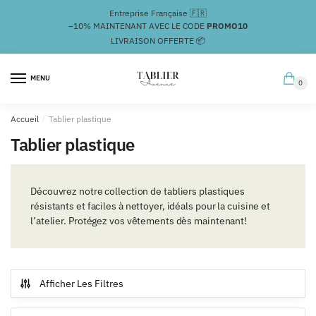
Passer
Aller
Entreprise Française 🇫🇷
à
au
–10%
MAINTENANT AVEC LE CODE
PROMO10
la
contenu
LIVRAISON OFFERTE 📦
navigation
MENU
0
Accueil
/
Tablier plastique
Tablier plastique
Découvrez notre collection de tabliers plastiques
résistants et faciles à nettoyer, idéals pour la cuisine et
l’atelier. Protégez vos vêtements dès maintenant!
Afficher Les Filtres