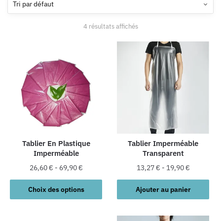
4 résultats affichés
Tablier En Plastique
Tablier Imperméable
Imperméable
Transparent
26,60
€
-
69,90
€
13,27
€
-
19,90
€
Ce
Choix des options
Ajouter au panier
produit
a