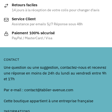
Retours faciles
14 jours à la réception de votre colis pour changer d'avis
Service Client
Assistance par emails 5j/7 Réponse sous 48h
Paiement 100% sécurisé
PayPal / MasterCard / Visa
CONTACT
Une question ou une suggestion, contactez-nous et recevrez
une réponse en moins de 24h du lundi au vendredi entre 9h
et 17h
Par e-mail : contact@tablier-avenue.com
Cette boutique appartient à une entreprise française
INFORMATIONS