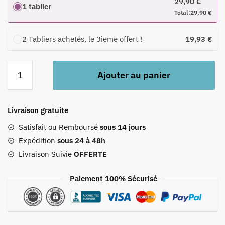
29,90
€
1 tablier
Total:
29,90
€
2 Tabliers achetés, le 3ieme offert !
19,93
€
quantité
Ajouter au panier
de
Tablier
Blanc
Livraison gratuite
Arc-
en-
Satisfait ou Remboursé
sous 14 jours
ciel
Expédition
sous 24 à 48h
Livraison Suivie
OFFERTE
Paiement 100% Sécurisé