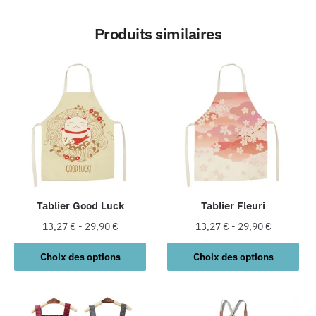
Produits similaires
Tablier Good Luck
Tablier Fleuri
13,27
€
-
29,90
€
13,27
€
-
29,90
€
Ce
Ce
Choix des options
Choix des options
produit
produit
a
a
plusieurs
plusieurs