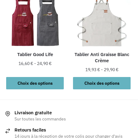
variations.
variations.
Les
Les
options
options
peuvent
peuvent
être
être
choisies
choisies
sur
sur
la
la
Tablier Good Life
Tablier Anti Graisse Blanc
Crème
page
page
16,60
€
-
24,90
€
du
du
19,93
€
-
29,90
€
Ce
produit
produit
Ce
produit
Choix des options
Choix des options
produit
a
a
plusieurs
plusieurs
variations.
variations.
Les
Livraison gratuite
Les
Sur toutes les commandes
options
options
peuvent
Retours faciles
peuvent
être
14 jours à la réception de votre colis pour changer d'avis