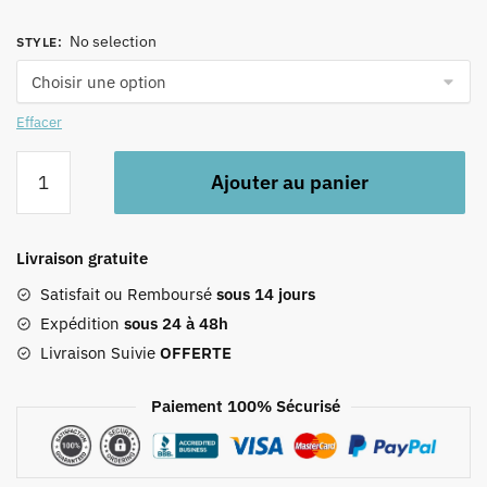
No selection
STYLE
:
Effacer
quantité
Ajouter au panier
de
Tablier
Fruité
Livraison gratuite
Satisfait ou Remboursé
sous 14 jours
Expédition
sous 24 à 48h
Livraison Suivie
OFFERTE
Paiement 100% Sécurisé