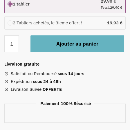
29,90
€
1 tablier
Total:
29,90
€
2 Tabliers achetés, le 3ieme offert !
19,93
€
quantité
Ajouter au panier
de
Tablier
Grillfather
Livraison gratuite
Satisfait ou Remboursé
sous 14 jours
Expédition
sous 24 à 48h
Livraison Suivie
OFFERTE
Paiement 100% Sécurisé