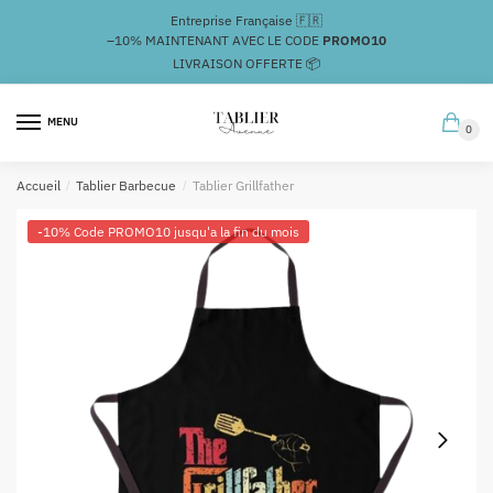
Passer
Aller
Entreprise Française 🇫🇷
à
au
–10%
MAINTENANT AVEC LE CODE
PROMO10
la
contenu
LIVRAISON OFFERTE 📦
navigation
MENU
0
Accueil
/
Tablier Barbecue
/
Tablier Grillfather
-10% Code PROMO10 jusqu'a la fin du mois