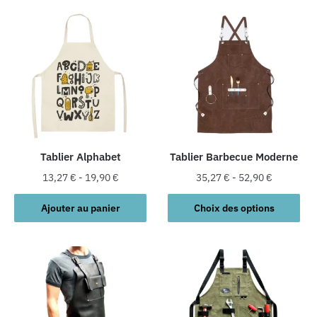
Tablier Alphabet
Tablier Barbecue Moderne
13,27
€
-
19,90
€
35,27
€
-
52,90
€
Ce
Ajouter au panier
Choix des options
produit
a
plusieurs
variations.
Les
options