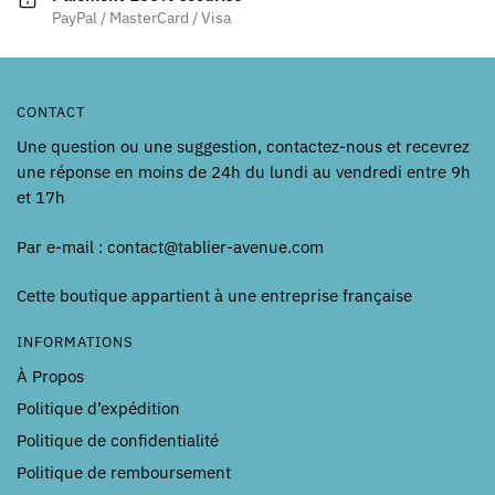
page
PayPal / MasterCard / Visa
du
produit
CONTACT
Une question ou une suggestion, contactez-nous et recevrez
une réponse en moins de 24h du lundi au vendredi entre 9h
et 17h
Par e-mail : contact@tablier-avenue.com
Cette boutique appartient à une entreprise française
INFORMATIONS
À Propos
Politique d’expédition
Politique de confidentialité
Politique de remboursement