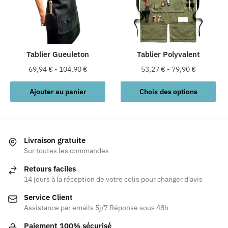
peuvent
être
choisies
sur
la
Tablier Gueuleton
Tablier Polyvalent
page
69,94
€
-
104,90
€
53,27
€
-
79,90
€
du
Ce
produit
Ajouter au panier
Choix des options
produit
a
plusieurs
variations.
Livraison gratuite
Les
Sur toutes les commandes
options
Retours faciles
peuvent
14 jours à la réception de votre colis pour changer d'avis
être
Service Client
choisies
Assistance par emails 5j/7 Réponse sous 48h
sur
la
Paiement 100% sécurisé