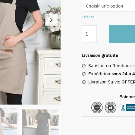
Effacer
quantité
de
Tablier
De
Livraison gratuite
Pâtissier
Satisfait ou Rembours
Expédition
sous 24 à 
Livraison Suivie
OFFE
Paieme