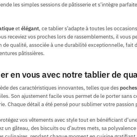
cende les simples sessions de pâtisserie et s’intègre parfait
atique
et
élégant
, ce tablier s’adapte à toutes les occasion
us receviez vos proches lors de rassemblements, il vous per
on de qualité, associée à une durabilité exceptionnelle, fai
entures pâtissières.
ier en vous avec notre tablier de qua
de des caractéristiques innovantes, telles que des
poches
iles. Son ajustement facile vous permet de le porter sans c
rie. Chaque détail a été pensé pour sublimer votre passion p
 protégez vos vêtements avec style tout en bénéficiant d’un
 un gâteau, des biscuits ou d’autres mets, sa polyvalence v
hes culinaires, rendant chaque moment en cuisine gratifiant.