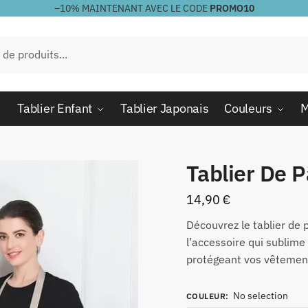
–10%
MAINTENANT AVEC LE CODE
PROMO10
Tablier Enfant
Tablier Japonais
Couleurs
M
Tablier De P
14,90
€
Découvrez le tablier de p
l’accessoire qui sublime 
protégeant vos vêtement
No selection
COULEUR
: