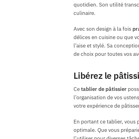
quotidien. Son utilité trans
culinaire.
Avec son design à la fois
pr
délices en cuisine ou que vo
l’aise et stylé. Sa concepti
de choix pour toutes vos av
Libérez le pâtiss
Ce
tablier de pâtissier
possè
l’organisation de vos ustens
votre expérience de pâtisse
En portant ce tablier, vous
optimale. Que vous prépariez
l’utiliser pour diverses tâc