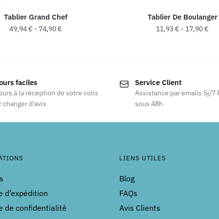
Tablier Grand Chef
Tablier De Boulanger
49,94
€
-
74,90
€
11,93
€
-
17,90
€
Ce
produit
a
ours faciles
Service Client
plusieurs
ours à la réception de votre colis
Assistance par emails 5j/7
variations.
 changer d'avis
sous 48h
Les
options
peuvent
être
choisies
ATIONS
LIENS UTILES
sur
s
Blog
la
e d’expédition
FAQs
page
du
e de confidentialité
Avis Clients
produit