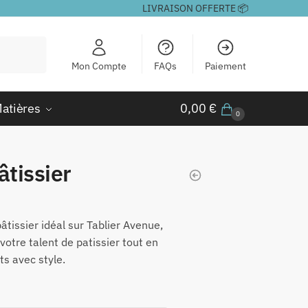
LIVRAISON OFFERTE 📦
Mon Compte
FAQs
Paiement
atières
0,00
€
0
âtissier
âtissier idéal sur Tablier Avenue,
votre talent de patissier tout en
s avec style.