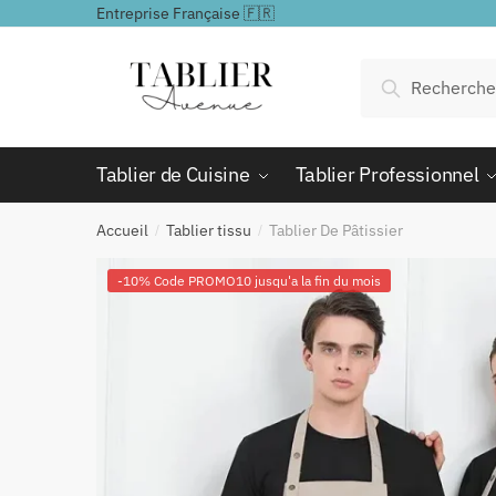
Passer
Aller
Entreprise Française 🇫🇷
à
au
la
contenu
Recherche
Recherche
navigation
pour :
Tablier de Cuisine
Tablier Professionnel
Accueil
Tablier tissu
Tablier De Pâtissier
/
/
-10% Code PROMO10 jusqu'a la fin du mois