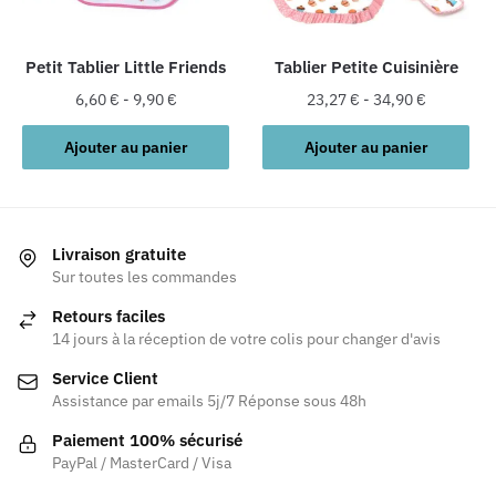
choisies
choisies
sur
sur
la
la
Petit Tablier Little Friends
Tablier Petite Cuisinière
page
page
6,60
€
-
9,90
€
23,27
€
-
34,90
€
du
du
produit
produit
Ajouter au panier
Ajouter au panier
Livraison gratuite
Sur toutes les commandes
Retours faciles
14 jours à la réception de votre colis pour changer d'avis
Service Client
Assistance par emails 5j/7 Réponse sous 48h
Paiement 100% sécurisé
PayPal / MasterCard / Visa