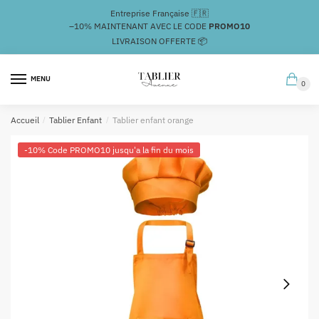
Passer
Aller
Entreprise Française 🇫🇷
à
au
–10%
MAINTENANT AVEC LE CODE
PROMO10
la
contenu
LIVRAISON OFFERTE 📦
navigation
MENU
0
Accueil
/
Tablier Enfant
/
Tablier enfant orange
-10% Code PROMO10 jusqu'a la fin du mois