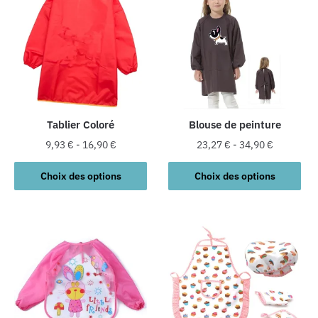
Tablier Coloré
Blouse de peinture
9,93
€
-
16,90
€
23,27
€
-
34,90
€
Ce
Ce
Choix des options
Choix des options
produit
produit
a
a
plusieurs
plusieurs
variations.
variations.
Les
Les
options
options
peuvent
peuvent
être
être