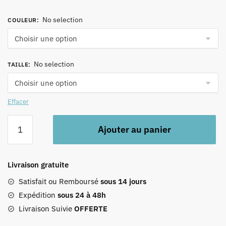
No selection
COULEUR
:
No selection
TAILLE
:
Effacer
quantité
Ajouter au panier
de
Tablier
enfant
Livraison gratuite
orange
Satisfait ou Remboursé
sous 14 jours
Expédition
sous 24 à 48h
Livraison Suivie
OFFERTE