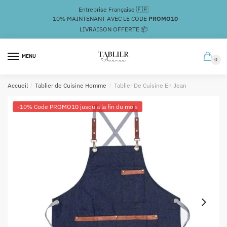
Passer
Aller
Entreprise Française 🇫🇷
à
au
–10%
MAINTENANT AVEC LE CODE
PROMO10
la
contenu
LIVRAISON OFFERTE 📦
navigation
MENU
0
Accueil
/
Tablier de Cuisine Homme
/
Tablier De Cuisine En Jean
-10% Code PROMO10 jusqu'a la fin du mois