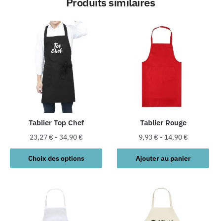
Produits similaires
Tablier Top Chef
Tablier Rouge
23,27
€
-
34,90
€
9,93
€
-
14,90
€
Ce
Choix des options
Ajouter au panier
produit
a
plusieurs
variations.
Les