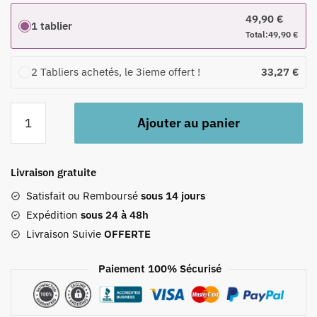
49,90
€
1 tablier
Total:
49,90
€
2 Tabliers achetés, le 3ieme offert !
33,27
€
quantité
Ajouter au panier
de
Tablier
De
Livraison gratuite
Cuisine
En
Satisfait ou Remboursé
sous 14 jours
Jean
Expédition
sous 24 à 48h
Livraison Suivie
OFFERTE
Paiement 100% Sécurisé