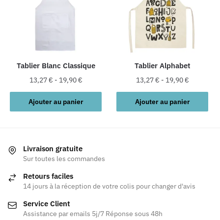
options
peuvent
être
choisies
sur
la
Tablier Blanc Classique
Tablier Alphabet
page
13,27
€
-
19,90
€
13,27
€
-
19,90
€
du
produit
Ajouter au panier
Ajouter au panier
Livraison gratuite
Sur toutes les commandes
Retours faciles
14 jours à la réception de votre colis pour changer d'avis
Service Client
Assistance par emails 5j/7 Réponse sous 48h