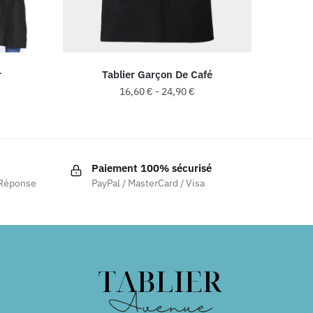
r
Tablier Garçon De Café
16,60
€
-
24,90
€
Paiement 100% sécurisé
 Réponse
PayPal / MasterCard / Visa
.