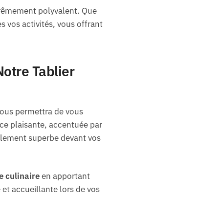
xtrêmement polyvalent. Que
es vos activités, vous offrant
otre Tablier
 vous permettra de vous
e plaisante, accentuée par
galement superbe devant vos
e culinaire
en apportant
t accueillante lors de vos