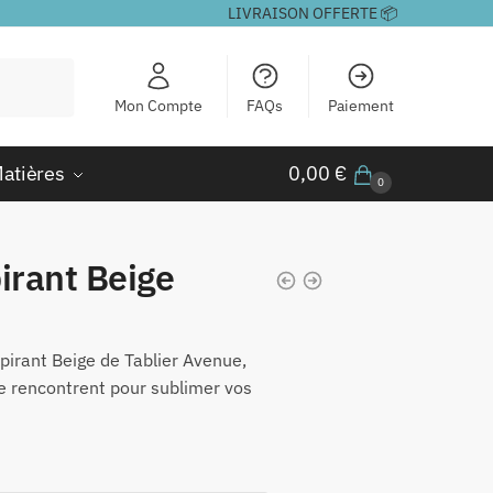
LIVRAISON OFFERTE 📦
Mon Compte
FAQs
Paiement
atières
0,00
€
0
irant Beige
pirant Beige de Tablier Avenue,
e rencontrent pour sublimer vos