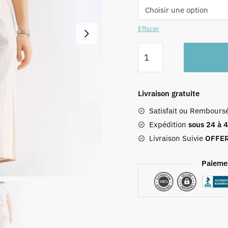
Effacer
quantité
de
Tablier
Respirant
Livraison gratuite
Beige
Satisfait ou Rembours
Expédition
sous 24 à 
Livraison Suivie
OFFE
Paieme