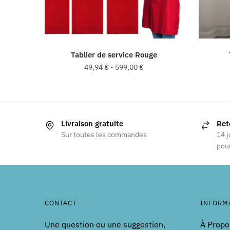
Tablier de service Rouge
49,94
€
-
599,00
€
Ce
produit
a
Livraison gratuite
Ret
plusieurs
Sur toutes les commandes
14 j
variations.
pour
Les
options
peuvent
être
choisies
CONTACT
INFORM
sur
Une question ou une suggestion,
À Propo
la