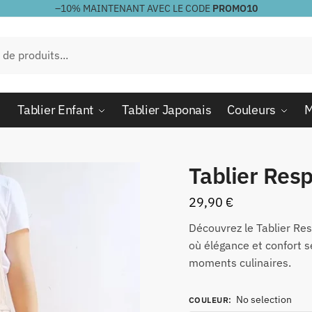
–10%
MAINTENANT AVEC LE CODE
PROMO10
Tablier Enfant
Tablier Japonais
Couleurs
M
Tablier Resp
29,90
€
Découvrez le Tablier Res
où élégance et confort s
moments culinaires.
No selection
COULEUR
: