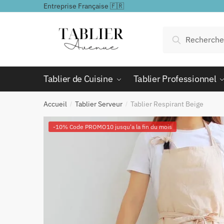
Passer
Aller
Entreprise Française 🇫🇷
à
au
la
contenu
Recherche
Recherche
navigation
pour :
Tablier de Cuisine
Tablier Professionnel
Accueil
Tablier Serveur
Tablier Respirant Beige
/
/
-10% Code PROMO10 jusqu'a la fin du mois