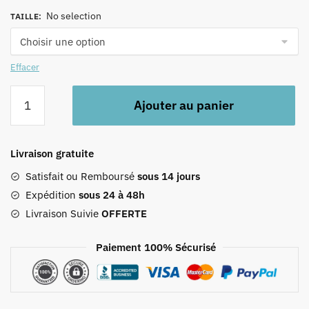
No selection
TAILLE
:
Effacer
quantité
Ajouter au panier
de
Tablier
Portugais
Livraison gratuite
Multicouleur
Satisfait ou Remboursé
sous 14 jours
Expédition
sous 24 à 48h
Livraison Suivie
OFFERTE
Paiement 100% Sécurisé