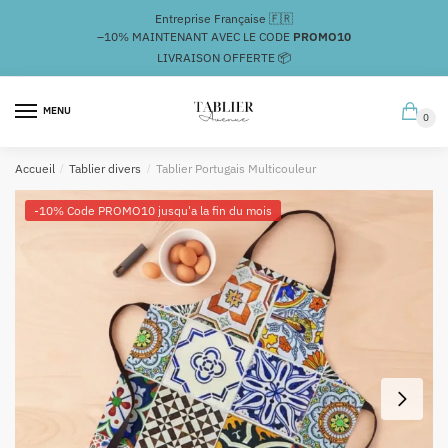
Passer
Aller
Entreprise Française 🇫🇷
à
au
–10%
MAINTENANT AVEC LE CODE
PROMO10
la
contenu
LIVRAISON OFFERTE 📦
navigation
MENU
0
Accueil
/
Tablier divers
/
Tablier Portugais Multicouleur
-10% Code PROMO10 jusqu'a la fin du mois