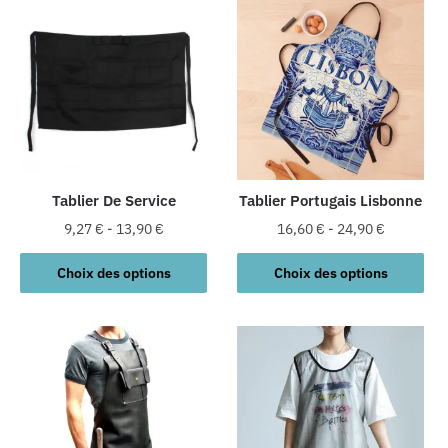
Tablier De Service
Tablier Portugais Lisbonne
9,27
€
-
13,90
€
16,60
€
-
24,90
€
Ce
Ce
Choix des options
Choix des options
produit
produit
a
a
plusieurs
plusieurs
variations.
variations.
Les
Les
options
options
peuvent
peuvent