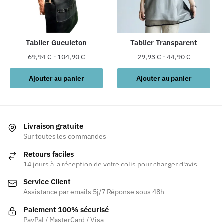
être
être
choisies
choisies
sur
sur
la
la
Tablier Gueuleton
Tablier Transparent
page
page
69,94
€
-
104,90
€
29,93
€
-
44,90
€
du
du
produit
produit
Ajouter au panier
Ajouter au panier
Livraison gratuite
Sur toutes les commandes
Retours faciles
14 jours à la réception de votre colis pour changer d'avis
Service Client
Assistance par emails 5j/7 Réponse sous 48h
Paiement 100% sécurisé
PayPal / MasterCard / Visa