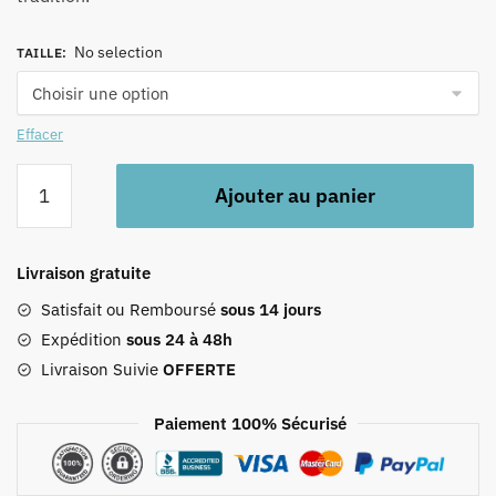
No selection
TAILLE
:
Effacer
quantité
Ajouter au panier
de
Tablier
Portugais
Livraison gratuite
Lisbonne
Satisfait ou Remboursé
sous 14 jours
Expédition
sous 24 à 48h
Livraison Suivie
OFFERTE
Paiement 100% Sécurisé