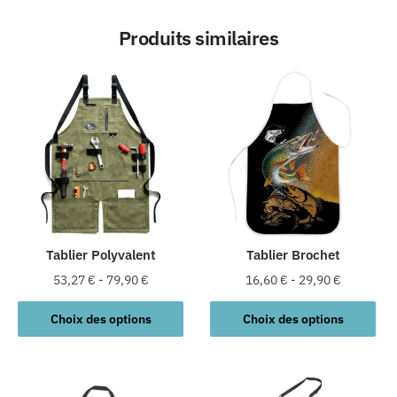
Produits similaires
Tablier Polyvalent
Tablier Brochet
53,27
€
-
79,90
€
16,60
€
-
29,90
€
Ce
Ce
Choix des options
Choix des options
produit
produit
a
a
plusieurs
plusieurs