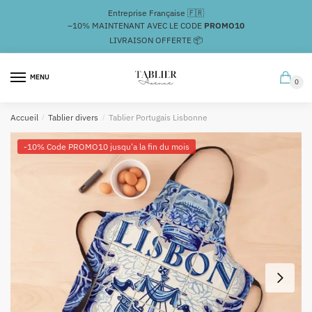
Passer
Aller
Entreprise Française 🇫🇷
à
au
–10%
MAINTENANT AVEC LE CODE
PROMO10
la
contenu
LIVRAISON OFFERTE 📦
navigation
MENU
0
Accueil
/
Tablier divers
/
Tablier Portugais Lisbonne
-10% Code PROMO10 jusqu'a la fin du mois