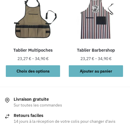
variations.
variations.
Les
Les
options
options
peuvent
peuvent
être
être
choisies
choisies
sur
sur
la
la
Tablier Multipoches
Tablier Barbershop
page
page
23,27
€
-
34,90
€
23,27
€
-
34,90
€
du
du
Ce
produit
produit
Choix des options
Ajouter au panier
produit
a
plusieurs
variations.
Livraison gratuite
Les
Sur toutes les commandes
options
Retours faciles
peuvent
14 jours à la réception de votre colis pour changer d'avis
être