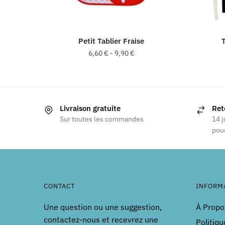
Petit Tablier Fraise
T
6,60
€
-
9,90
€
Livraison gratuite
Ret
Sur toutes les commandes
14 j
pour
CONTACT
INFORM
Une question ou une suggestion,
À Propo
contactez-nous et recevrez une
Politiqu