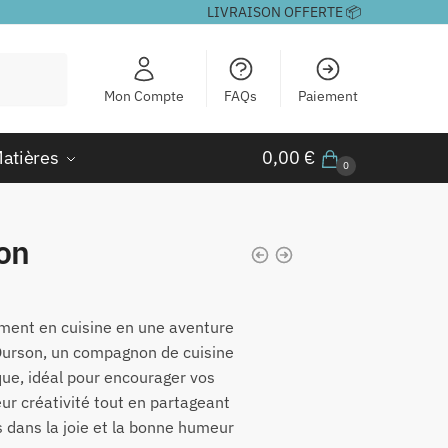
LIVRAISON OFFERTE 📦
Mon Compte
FAQs
Paiement
atières
0,00
€
0
son
ent en cuisine en une aventure
 Ourson, un compagnon de cuisine
ique, idéal pour encourager vos
eur créativité tout en partageant
s dans la joie et la bonne humeur