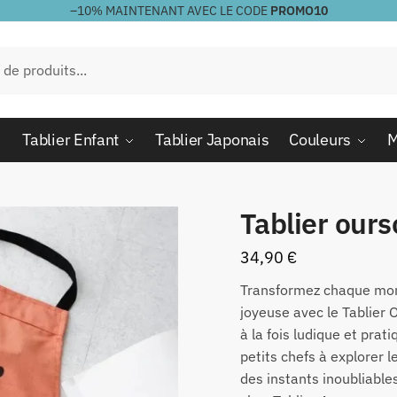
–10%
MAINTENANT AVEC LE CODE
PROMO10
Tablier Enfant
Tablier Japonais
Couleurs
M
Tablier our
34,90
€
Transformez chaque mom
joyeuse avec le Tablier
à la fois ludique et prat
petits chefs à explorer l
des instants inoubliable