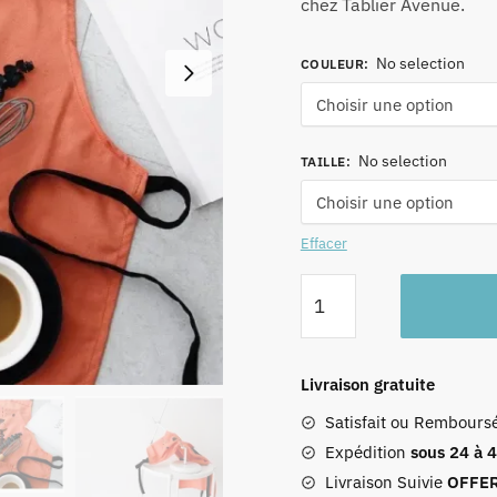
chez Tablier Avenue.
No selection
COULEUR
:
No selection
TAILLE
:
Effacer
quantité
de
Tablier
ourson
Livraison gratuite
Satisfait ou Rembours
Expédition
sous 24 à 
Livraison Suivie
OFFE