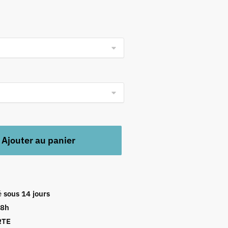
Ajouter au panier
é
sous 14 jours
48h
RTE