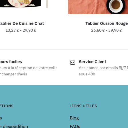
ablier De Cuisine Chat
Tablier Ourson Rouge
13,27
€
-
29,90
€
26,60
€
-
39,90
€
Ce
Ce
produit
produit
a
a
ours faciles
Service Client
plusieurs
plusieurs
ours à la réception de votre colis
Assistance par emails 5j/7
variations.
variations
 changer d'avis
sous 48h
Les
Les
options
options
peuvent
peuvent
être
être
choisies
choisies
ATIONS
LIENS UTILES
sur
sur
s
Blog
la
la
e d’expédition
FAQs
page
page