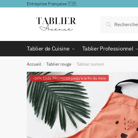
Passer
Aller
Entreprise Française 🇫🇷
à
au
la
contenu
Recherche
Recherche
navigation
pour :
Tablier de Cuisine
Tablier Professionnel
Accueil
Tablier rouge
Tablier ourson
/
/
-10% Code PROMO10 jusqu'a la fin du mois