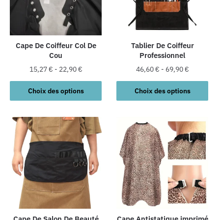
Cape De Coiffeur Col De
Tablier De Coiffeur
Cou
Professionnel
15,27
€
-
22,90
€
46,60
€
-
69,90
€
Ce
Ce
Choix des options
Choix des options
produit
produit
a
a
plusieurs
plusieurs
variations.
variations.
Les
Les
options
options
peuvent
peuvent
être
être
choisies
choisies
sur
sur
la
la
Cape De Salon De Beauté
Cape Antistatique imprimé