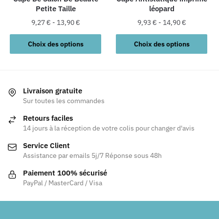
Petite Taille
léopard
page
page
du
du
9,27
€
-
13,90
€
9,93
€
-
14,90
€
produit
produit
Ce
Ce
Choix des options
Choix des options
produit
produit
a
a
plusieurs
plusieurs
variations.
variations.
Livraison gratuite
Les
Les
Sur toutes les commandes
options
options
Retours faciles
peuvent
peuvent
14 jours à la réception de votre colis pour changer d'avis
être
être
Service Client
choisies
choisies
Assistance par emails 5j/7 Réponse sous 48h
sur
sur
la
la
Paiement 100% sécurisé
page
page
PayPal / MasterCard / Visa
du
du
produit
produit