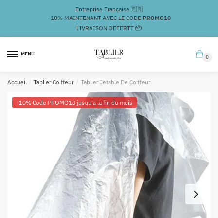
Passer
Aller
Entreprise Française 🇫🇷
à
au
–10%
MAINTENANT AVEC LE CODE
PROMO10
la
contenu
LIVRAISON OFFERTE 📦
navigation
MENU
0
Accueil
/
Tablier Coiffeur
/
Tablier Jetable De Coiffeur
-10% Code PROMO10 jusqu'a la fin du mois