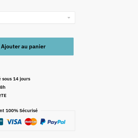
,90 €
Ajouter au panier
é
sous 14 jours
48h
RTE
nt 100% Sécurisé