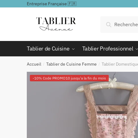
Passer
Aller
Entreprise Française 🇫🇷
à
au
la
contenu
Recherche
Recherche
navigation
pour :
Tablier de Cuisine
Tablier Professionnel
Accueil
Tablier de Cuisine Femme
Tablier Domestiqu
/
/
-10% Code PROMO10 jusqu'a la fin du mois