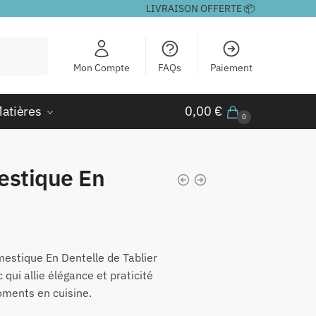
LIVRAISON OFFERTE 📦
Mon Compte
FAQs
Paiement
atières
0,00
€
0
estique En
age
mestique En Dentelle de Tablier
x :
 qui allie élégance et praticité
,00 €
ments en cuisine.