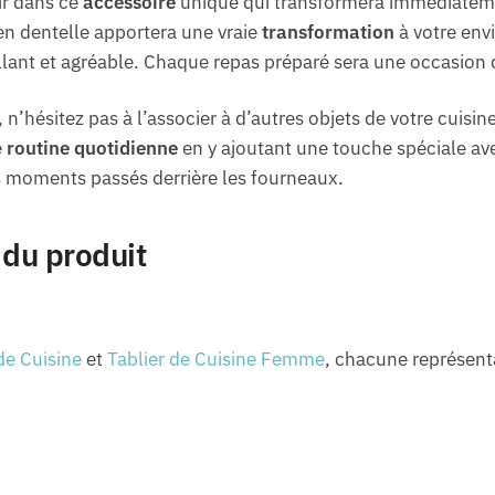
ir dans ce
accessoire
unique qui transformera immédiateme
 en dentelle apportera une vraie
transformation
à votre env
lant et agréable. Chaque repas préparé sera une occasion de
n’hésitez pas à l’associer à d’autres objets de votre cuisin
e
routine quotidienne
en y ajoutant une touche spéciale ave
s moments passés derrière les fourneaux.
 du produit
de Cuisine
et
Tablier de Cuisine Femme
, chacune représent