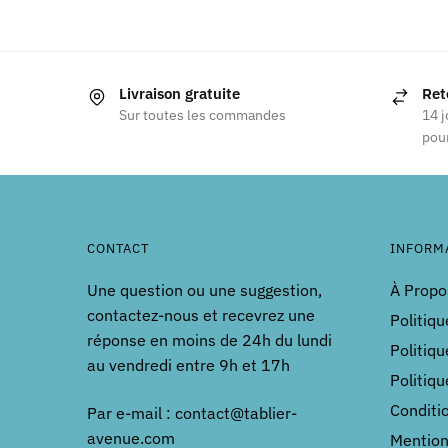
Livraison gratuite
Ret
Sur toutes les commandes
14 j
pour
CONTACT
INFORM
Une question ou une suggestion,
À Propo
contactez-nous et recevrez une
Politiqu
réponse en moins de 24h du lundi
Politiqu
au vendredi entre 9h et 17h
Politiq
Conditi
Par e-mail : contact@tablier-
avenue.com
Mention