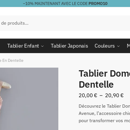
–10%
MAINTENANT AVEC LE CODE
PROMO10
Tablier Enfant
Tablier Japonais
Couleurs
M
e En Dentelle
Tablier Dom
Dentelle
Pl
20,00
€
–
20,90
€
de
Découvrez le Tablier Do
pri
Avenue, l’accessoire chic
20
pour transformer vos mo
à