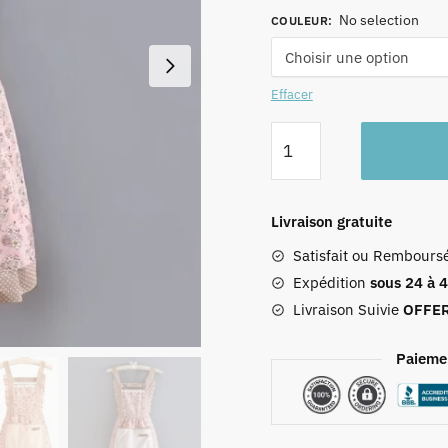
No selection
COULEUR
:
20
Effacer
quantité
de
Tablier
Domestique
Livraison gratuite
En
Satisfait ou Rembours
Dentelle
Expédition
sous 24 à 
Livraison Suivie
OFFE
Paieme