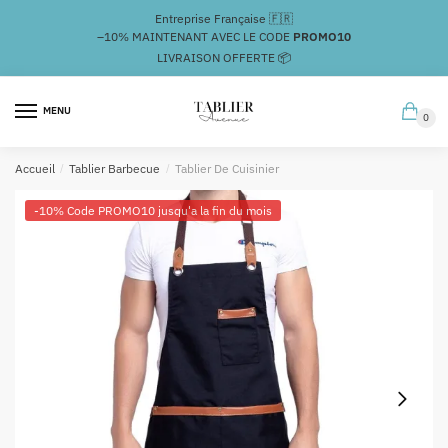
Passer
Aller
Entreprise Française 🇫🇷
à
au
–10%
MAINTENANT AVEC LE CODE
PROMO10
la
contenu
LIVRAISON OFFERTE 📦
navigation
MENU
0
Accueil
/
Tablier Barbecue
/
Tablier De Cuisinier
-10% Code PROMO10 jusqu'a la fin du mois