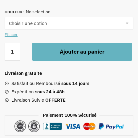
No selection
COULEUR
:
Effacer
quantité
Ajouter au panier
de
Tablier
De
Livraison gratuite
Cuisinier
Satisfait ou Remboursé
sous 14 jours
Expédition
sous 24 à 48h
Livraison Suivie
OFFERTE
Paiement 100% Sécurisé