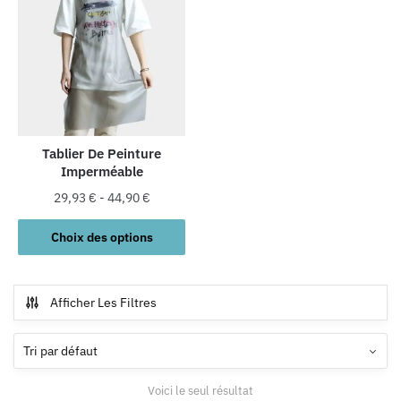
Tablier De Peinture
Imperméable
29,93
€
-
44,90
€
Ce
Choix des options
produit
a
plusieurs
Afficher Les Filtres
variations.
Les
options
peuvent
Voici le seul résultat