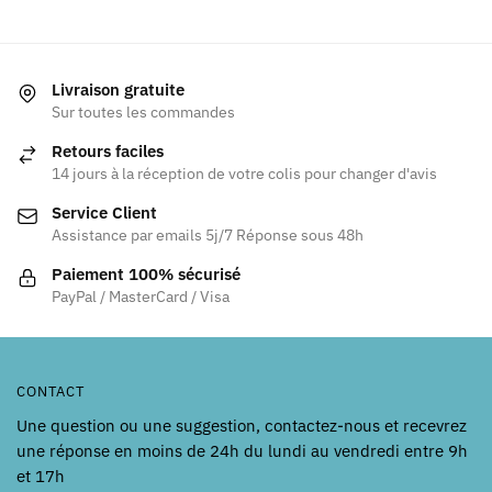
être
choisies
sur
la
Livraison gratuite
page
Sur toutes les commandes
du
Retours faciles
produit
14 jours à la réception de votre colis pour changer d'avis
Service Client
Assistance par emails 5j/7 Réponse sous 48h
Paiement 100% sécurisé
PayPal / MasterCard / Visa
CONTACT
Une question ou une suggestion, contactez-nous et recevrez
une réponse en moins de 24h du lundi au vendredi entre 9h
et 17h