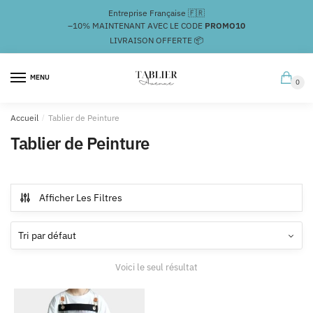
Passer
Aller
Entreprise Française 🇫🇷
à
au
–10%
MAINTENANT AVEC LE CODE
PROMO10
la
contenu
LIVRAISON OFFERTE 📦
navigation
MENU
0
Accueil
/
Tablier de Peinture
Tablier de Peinture
Afficher Les Filtres
Voici le seul résultat