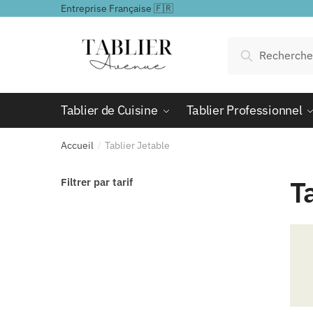
Passer
Aller
Entreprise Française 🇫🇷
à
au
la
contenu
Recherche
Recherche
navigation
pour :
Tablier de Cuisine
Tablier Professionnel
Accueil
Tablier Jetable
/
T
Filtrer par tarif