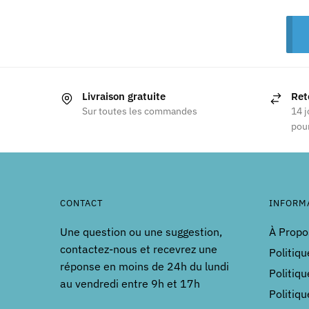
Livraison gratuite
Ret
Sur toutes les commandes
14 j
pour
CONTACT
INFORM
Une question ou une suggestion,
À Propo
contactez-nous et recevrez une
Politiqu
réponse en moins de 24h du lundi
Politiqu
au vendredi entre 9h et 17h
Politiq