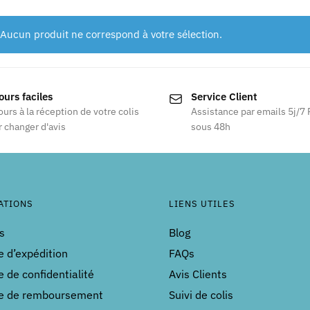
Aucun produit ne correspond à votre sélection.
ours faciles
Service Client
ours à la réception de votre colis
Assistance par emails 5j/7
 changer d'avis
sous 48h
ATIONS
LIENS UTILES
s
Blog
e d’expédition
FAQs
e de confidentialité
Avis Clients
ue de remboursement
Suivi de colis